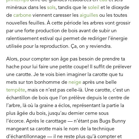
printemps
offre de grandes ressources en
eau
et sels
minéraux dans les
sols
, tandis que le
soleil
et le dioxyde
de
carbone
viennent caresser les
aiguilles
ou les toutes
nouvelles feuilles. À cette période les arbres vont grossir
par une forte production de bois avant de subir un
ralentissement estival qui permet de rediriger l’énergie
utilisée pour la reproduction. Ça, on y reviendra.
Alors, pour compter son âge pas besoin de prendre ta
hache pour lui faire une petite coupe! Il suffit de prélever
une carotte. Je te vois bien imaginer la carotte que tu
mets sur ton bonhomme de
neige
après une belle
tempête
, mais ce n’est pas celle-là. Une carotte, c’est un
échantillon de bois que l’on prélève depuis le centre de
l’arbre, là où la graine a éclos, représentant la partie la
plus âgée du bois, jusqu'au dernier cerne sous
l’écorce. Après le carottage — n’étant pas Bugs Bunny
mangeant sa carotte mais le nom de la technique
d’échantillonnage — il ne reste plus qu’à compter et