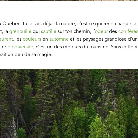
 Québec, tu le sais déjà : la nature, c’est ce qui rend chaque sor
t, la
grenouille
qui
sautille
sur ton chemin, l’
odeur
des
conifère
aurent
, les
couleurs
en
automne
et les paysages grandiose d’un 
otre
biodiversité
, c’est un des moteurs du tourisme. Sans cette ri
rait un peu de sa magie.