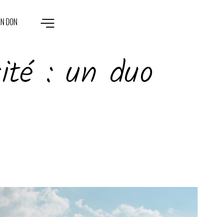
UN DON
sité : un duo