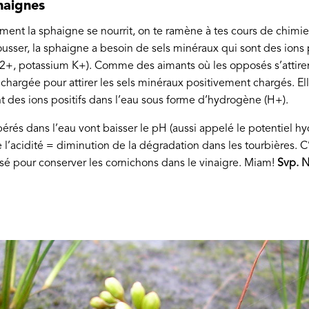
haignes
nt la sphaigne se nourrit, on te ramène à tes cours de chimi
pousser, la sphaigne a besoin de sels minéraux qui sont des ions 
 potassium K+). Comme des aimants où les opposés s’attirent
hargée pour attirer les sels minéraux positivement chargés. Elle
t des ions positifs dans l’eau sous forme d’hydrogène (H+).
bérés dans l’eau vont baisser le pH (aussi appelé le potentiel hy
l’acidité = diminution de la dégradation dans les tourbières. 
lisé pour conserver les cornichons dans le vinaigre. Miam!
Svp. N