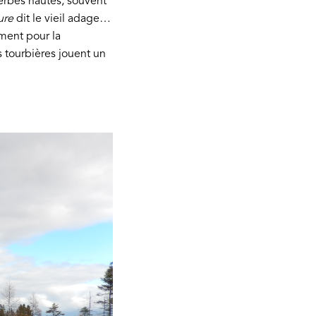
herbes hautes, souvent
ure
dit le vieil adage…
ement pour la
 tourbières jouent un