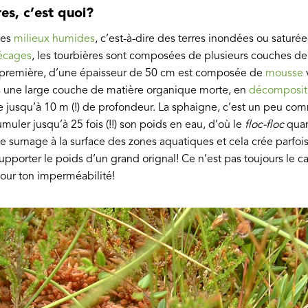
res, c’est quoi?
des
milieux humides
, c’est-à-dire des terres inondées ou saturé
écages
, les tourbières sont composées de plusieurs couches de
La première, d’une épaisseur de 50 cm est composée de
mousse
v
s une large couche de matière organique morte, en
décomposit
re jusqu’à 10 m (!) de profondeur. La sphaigne, c’est un peu 
muler jusqu’à 25 fois (!!) son poids en eau, d’où le
floc-floc
quan
le surnage à la surface des zones aquatiques et cela crée parfois
upporter le poids d’un grand orignal! Ce n’est pas toujours le cas
our ton imperméabilité!