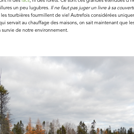
sont ni des
lacs
, ni des forêts. Ce sont ces grandes étendues d’
llures un peu lugubres.
Il ne faut pas juger un livre à sa couvert
i : les tourbières fourmillent de vie! Autrefois considérées uniqu
ui servait au chauffage des maisons, on sait maintenant que les
a survie de notre environnement.