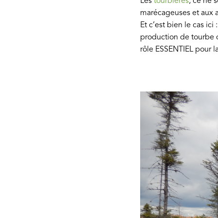
Les
tourbières
, ce ne 
marécageuses et aux a
Et c’est bien le cas ic
production de tourbe q
rôle ESSENTIEL pour l