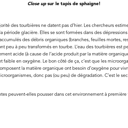
Close up
sur le tapis de sphaigne!
ajorité des tourbières ne datent pas d’hier. Les chercheurs estim
 la période glacière. Elles se sont formées dans des dépressions
t accumulés des débris organiques (branches, feuilles mortes, re
sont peu à peu transformés en tourbe. L’eau des tourbières est p
èrement acide (à cause de l’acide produit par la matière organique
t faible en oxygène. Le bon côté de ça, c’est que les microorga
composent la matière organique ont besoin d’oxygène pour vivr
croorganismes, donc pas (ou peu) de dégradation. C’est le secr
tes peuvent-elles pousser dans cet environnement à première v