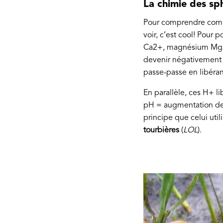
La chimie des sp
Pour comprendre comme
voir, c’est cool! Pour 
Ca2+, magnésium Mg2+,
devenir négativement c
passe-passe en libéran
En parallèle, ces H+ li
pH = augmentation de 
principe que celui uti
tourbières
(
LOL
).