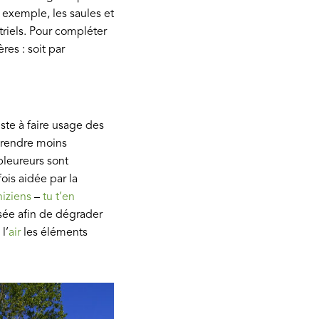
r exemple, les saules et
triels. Pour compléter
res : soit par
ste à faire usage des
s rendre moins
pleureurs sont
rfois aidée par la
iziens
–
tu t’en
isée afin de dégrader
l’
air
les éléments