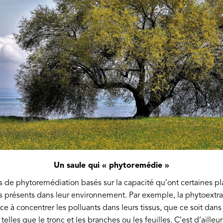
Un saule qui « phytoremédie »
pes de phytoremédiation basés sur la capacité qu’ont certaines p
 présents dans leur environnement. Par exemple, la phytoextrac
e à concentrer les polluants dans leurs tissus, que ce soit dans
telles que le tronc et les branches ou les feuilles. C’est d’ailleur