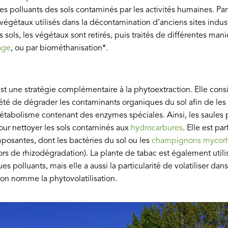
les polluants des sols contaminés par les activités humaines. Pa
 végétaux utilisés dans la décontamination d’anciens sites indus
sols, les végétaux sont retirés, puis traités de différentes maniè
age
, ou par biométhanisation*.
t une stratégie complémentaire à la phytoextraction. Elle consi
iété de dégrader les contaminants organiques du sol afin de le
étabolisme contenant des enzymes spéciales. Ainsi, les saules 
our nettoyer les sols contaminés aux
hydrocarbures
. Elle est pa
posantes, dont les bactéries du sol ou les
champignons
mycorh
lors de rhizodégradation). La plante de tabac est également util
 polluants, mais elle a aussi la particularité de volatiliser dans 
’on nomme la phytovolatilisation.