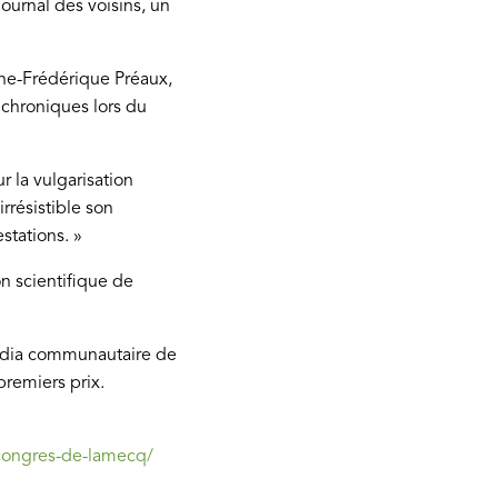
ournal des voisins, un
nne-Frédérique Préaux,
 chroniques lors du
r la vulgarisation
rrésistible son
stations. »
n scientifique de
média communautaire de
premiers prix.
u-congres-de-lamecq/