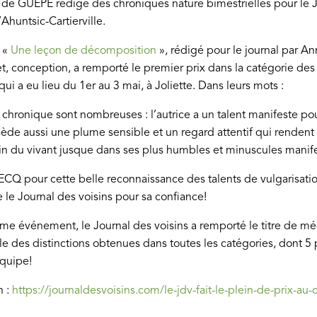
de GUEPE rédige des chroniques nature bimestrielles pour le J
Ahuntsic-Cartierville.
e «
Une leçon de décomposition
», rédigé pour le journal par A
t, conception, a remporté le premier prix dans la catégorie des
i a eu lieu du 1er au 3 mai, à Joliette. Dans leurs mots :
 chronique sont nombreuses : l’autrice a un talent manifeste pou
sède aussi une plume sensible et un regard attentif qui rendent i
oin du vivant jusque dans ses plus humbles et minuscules manife
CQ pour cette belle reconnaissance des talents de vulgarisatio
 le Journal des voisins pour sa confiance!
même événement, le Journal des voisins a remporté le titre de 
e des distinctions obtenues dans toutes les catégories, dont 5 
équipe!
n :
https://journaldesvoisins.com/le-jdv-fait-le-plein-de-prix-a