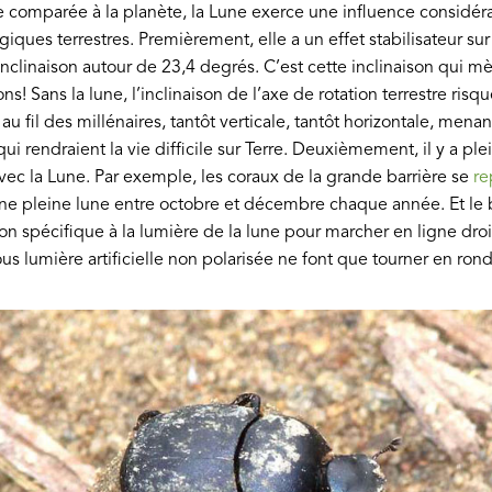
e comparée à la planète, la Lune exerce une influence considéra
ques terrestres. Premièrement, elle a un effet stabilisateur sur 
inclinaison autour de 23,4 degrés. C’est cette inclinaison qui 
s! Sans la lune, l’inclinaison de l’axe de rotation terrestre risq
 fil des millénaires, tantôt verticale, tantôt horizontale, menan
i rendraient la vie difficile sur Terre. Deuxièmement, il y a pl
avec la Lune. Par exemple, les coraux de la grande barrière se
re
e pleine lune entre octobre et décembre chaque année. Et le b
on spécifique à la lumière de la lune pour marcher en ligne droi
us lumière artificielle non polarisée ne font que tourner en rond