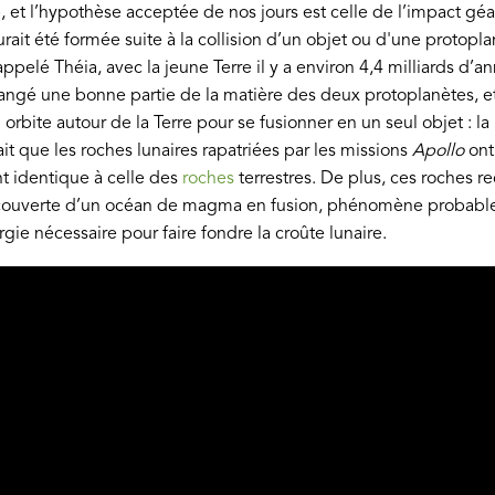
e, et l’hypothèse acceptée de nos jours est celle de l’impact gé
rait été formée suite à la collision d’un objet ou d'une protoplan
lé Théia, avec la jeune Terre il y a environ 4,4 milliards d’an
langé une bonne partie de la matière des deux protoplanètes, et
n orbite autour de la Terre pour se fusionner en un seul objet : l
ait que les roches lunaires rapatriées par les missions
Apollo
ont
 identique à celle des
roches
terrestres. De plus, ces roches re
t couverte d’un océan de magma en fusion, phénomène probable 
gie nécessaire pour faire fondre la croûte lunaire.