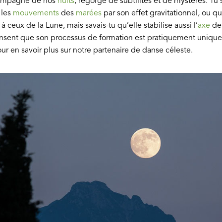
 compagne de nos
nuits
, regorge de subtilités et de mystères. T
 les
mouvements
des
marées
par son effet gravitationnel
, ou q
 à ceux de la Lune, mais savais-tu qu’elle stabilise aussi l’
axe
de 
nsent que son processus de formation est pratiquement unique
our en savoir plus sur notre partenaire de danse céleste.