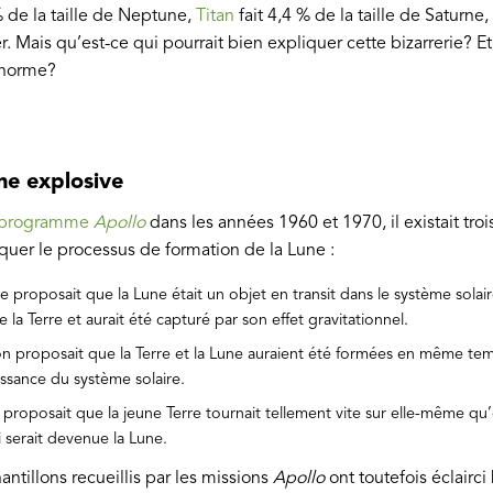
% de la taille de Neptune,
Titan
fait 4,4 % de la taille de Saturne,
er. Mais qu’est-ce qui pourrait bien expliquer cette bizarrerie? Et
 énorme?
ne explosive
programme
Apollo
dans les années 1960 et 1970, il existait troi
uer le processus de formation de la Lune :
 proposait que la Lune était un objet en transit dans le système sola
e la Terre et aurait été capturé par son effet gravitationnel.
n proposait que la Terre et la Lune auraient été formées en même tem
issance du système solaire.
 proposait que la jeune Terre tournait tellement vite sur elle-même qu’e
i serait devenue la Lune.
ntillons recueillis par les missions
Apollo
ont toutefois éclairci