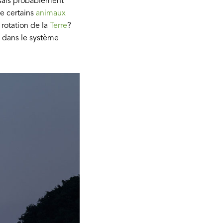
u sais probablement
ue certains
animaux
rotation de la
Terre
?
 dans le système