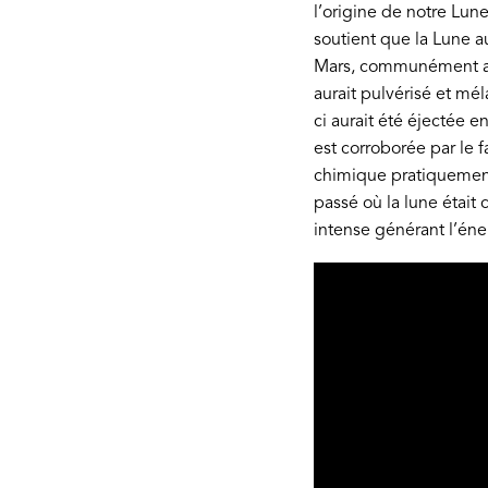
l’origine de notre Lun
soutient que la Lune au
Mars, communément appe
aurait pulvérisé et mé
ci aurait été éjectée e
est corroborée par le f
chimique pratiquement
passé où la lune étai
intense générant l’éner