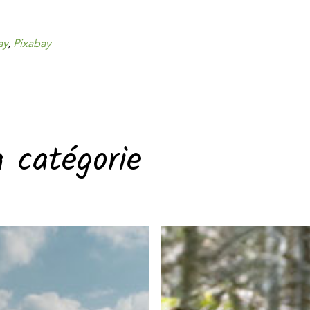
ay
,
Pixabay
a catégorie