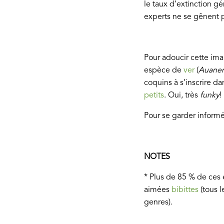
le taux d’extinction gén
experts ne se gênent p
Pour adoucir cette im
espèce de
ver
(
Auane
coquins à s’inscrire d
petits
. Oui, très
funky
!
Pour se garder informé
NOTES
* Plus de 85 % de ces
aimées
bibittes
(tous 
genres).