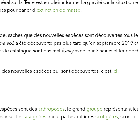
éral sur la Terre est en pleine forme. La gravité de la situation e
as pour parler d’
extinction de masse
.
age, saches que des nouvelles espèces sont découvertes tous le
ma
sp.
) a été découverte pas plus tard qu’en septembre 2019 e
ans le catalogue sont pas mal
funky
avec leur 3 sexes et leur poc
 des nouvelles espèces qui sont découvertes, c'est
ici
.
 espèces sont des
arthropodes
, le grand
groupe
représentant l
les insectes,
araignées
, mille-pattes, infâmes
scutigères
, scorpio