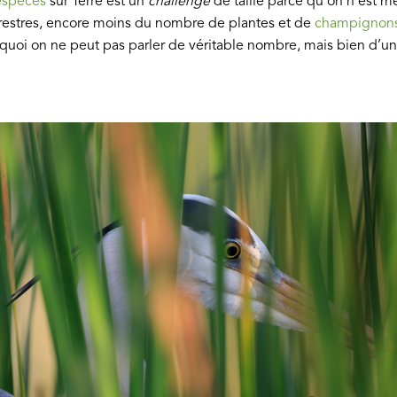
espèces
sur Terre est un
challenge
de taille parce qu’on n’est 
estres, encore moins du nombre de plantes et de
champignon
uoi on ne peut pas parler de véritable nombre, mais bien d’un