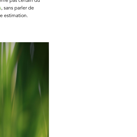
même pas certain du
s
, sans parler de
e estimation.