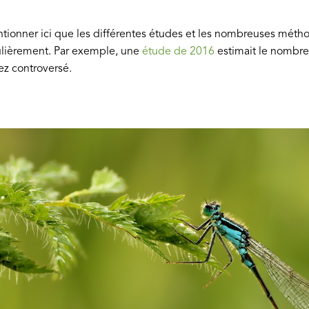
ntionner ici que les différentes études et les nombreuses métho
gulièrement. Par exemple, une
étude de 2016
estimait le nombre
sez controversé.