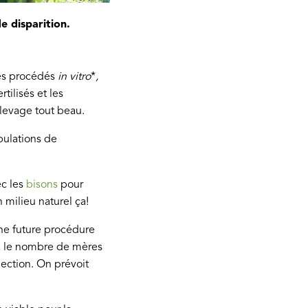
e disparition.
des procédés
in vitro
*
,
tilisés et les
levage tout beau.
pulations de
c les
bisons
pour
 milieu naturel ça!
ne future procédure
, le nombre de mères
lection. On prévoit