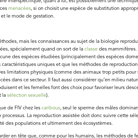
ire interspécifique, quant à lui, est possiblement une technique
èces
menacées
, si on choisit une espèce de substitution approp
le et le mode de gestation.
éthodes, mais les connaissances au sujet de la biologie reprod
tées, spécialement quand on sort de la
classe
des mammifères. 
hacune des espèces étudiées (principalement des espèces dome
s caractéristiques uniques et que les méthodes de reproduction 
es limitations physiques (comme des animaux trop petits pour 
cées dans ce secteur. Il faut aussi considérer qu’en milieu nature
duisent et les femelles font des choix pour favoriser leurs desce
 la
sélection sexuelle
).
que de FIV chez les
caribous
, seul le sperme des mâles dominant
 processus. La reproduction assistée doit donc suivre cette séle
rité des populations et ultimement des écosystèmes.
garder en tête que, comme pour les humains, les méthodes de fertil