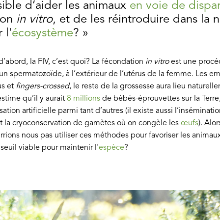
sible d’aider les animaux
en voie de dispar
tion
in vitro
, et de les réintroduire dans la 
 l'
écosystème
? »
’abord, la FIV, c’est quoi? La fécondation
in vitro
est une procé
un spermatozoïde, à l’extérieur de l’utérus de la femme. Les e
us et
fingers-crossed
, le reste de la grossesse aura lieu naturell
time qu’il y aurait
8 millions
de bébés-éprouvettes sur la Terre, 
tion artificielle parmi tant d’autres (il existe aussi l’insémination 
et la cryoconservation de gamètes où on congèle les
œufs
). Alo
rions nous pas utiliser ces méthodes pour favoriser les anima
 seuil viable pour maintenir l'
espèce
?