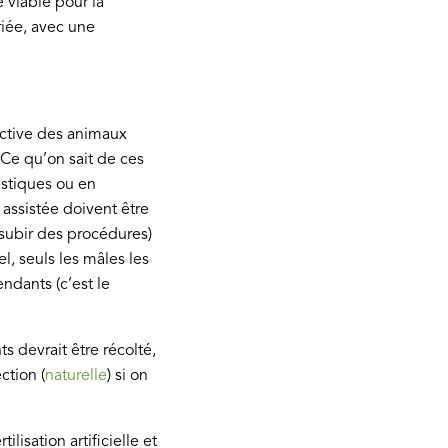
 viable pour la
riée, avec une
uctive des animaux
Ce qu’on sait de ces
stiques ou en
assistée doivent être
subir des procédures)
l, seuls les mâles les
ndants (c’est le
s devrait être récolté,
ction (
naturelle
) si on
isation artificielle et