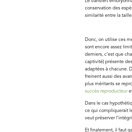
Le transfert embryonna
conservation des esp
similarité entre la tail
Donc, on utilise ces m
sont encore assez limi
derniers, c’est que c
captivité) présente de
adaptées à chacune. D
freinent aussi des avan
plus méritants se repro
succès reproducteur
et
Dans le cas hypothéti
ce qui compliquerait le
veut préserver l’intég
Et finalement, il faut 