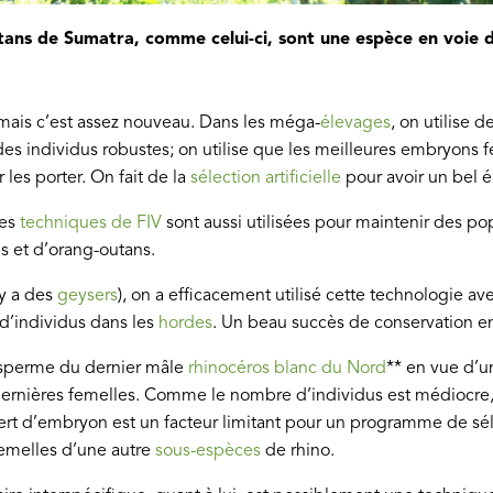
ans de Sumatra, comme celui-ci, sont une espèce en voie d
à, mais c’est assez nouveau. Dans les méga-
élevages
, on utilise 
des individus robustes; on utilise que les meilleures embryons fer
les porter. On fait de la
sélection artificielle
pour avoir un bel é
des
techniques de FIV
sont aussi utilisées pour maintenir des po
s et d’orang-outans.
 y a des
geysers
), on a efficacement utilisé cette technologie ave
’individus dans les
hordes
. Un beau succès de conservation en
 sperme du dernier mâle
rhinocéros blanc du Nord
** en vue d’u
dernières femelles. Comme le nombre d’individus est médiocre
fert d’embryon est un facteur limitant pour un programme de sé
 femelles d’une autre
sous-espèces
de rhino.